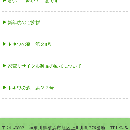
暑い！ 熱い！ 夏です！
新年度のご挨拶
トキワの森 第２8号
家電リサイクル製品の回収について
トキワの森 第２７号
〒241-0802 神奈川県横浜市旭区上川井町376番地 TEL:045-