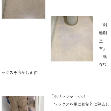
「剥
離剤
塗
布」
既
存ワ
ックスを溶かします。
「ポリッシャーがけ」
ワックスを更に強制的に除去し