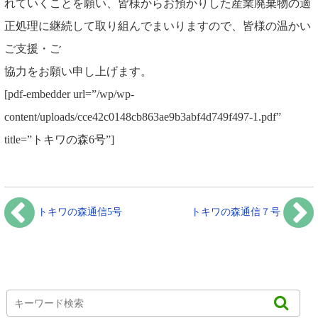
れていくことを願い、皆様からお預かりした産業廃棄物の適
正処理に継続して取り組んでまいりますので、皆様の温かい
ご支援・ご
協力をお願い申し上げます。
[pdf-embedder url=”/wp/wp-
content/uploads/cce42c0148cb863ae9b3abf4d749f497-1.pdf”
title=”トキワの森6号”]
トキワの森通信5号
トキワの森通信７号